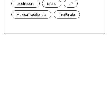
electrecord
istoric
LP
MuzicaTraditionala
TreiParale