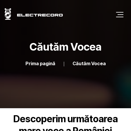
Căutăm Vocea
Prima pagină
Căutăm Vocea
Descoperim următoarea
mare voce a României