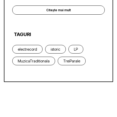
Citește mai mult
TAGURI
electrecord
istoric
LP
MuzicaTraditionala
TreiParale