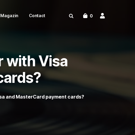
Magazin
Contact
0
er with Visa
cards?
h Visa and MasterCard payment cards?