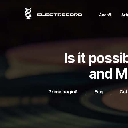
Acasă
Arti
Is it possi
and M
Prima pagină
Faq
Cof