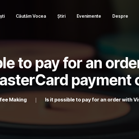
ști
Căutăm Vocea
Știri
Evenimente
Despre
ble to pay for an ord
asterCard payment 
fee Making
Is it possible to pay for an order wit