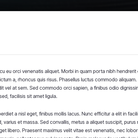
rcu eu orci venenatis aliquet. Morbi in quam porta nibh hendreri
 dictum a, rhoncus quis risus. Phasellus luctus commodo aliquam.
andit vel at sem. Sed commodo orci sapien, a finibus odio digniss
, facilisis sit amet ligula.
diet a nisl eget, finibus mollis lacus. Nunc efficitur a elit in fa
d, varius et massa. Sed convallis, metus a aliquet suscipit, purus 
get libero. Praesent maximus velit vitae est venenatis, nec lobor