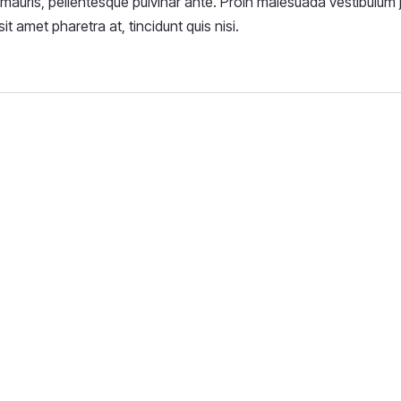
mauris, pellentesque pulvinar ante. Proin malesuada vestibulum ju
sit amet pharetra at, tincidunt quis nisi.